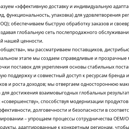
разуем «эффективную доставку и индивидуальную адапт
д, функциональность, упаковка) для удовлетворения р
); обеспечиваем быструю обработку заказов и своевр
оздавая глобальную сеть послепродажного обслуживан
ой нашей ценности.
ообщества», мы рассматриваем поставщиков, дистрибью
чальном этапе мы создаем справедливые и прозрачные 
ки поставок для укрепления основы стабильных постав
ую поддержку и совместный доступ к ресурсам бренда 
ов и роста доходов; мы отвергаем одностороннюю мак
 для достижения взаимовыгодных глобальных результат
 «совершенству», способствуя модернизации продуктов 
фективности, долговечности и безопасности в соответ
лировании – упрощаем процессы сотрудничества OEM/
продукты, адаптированные к конкретным регионам, что