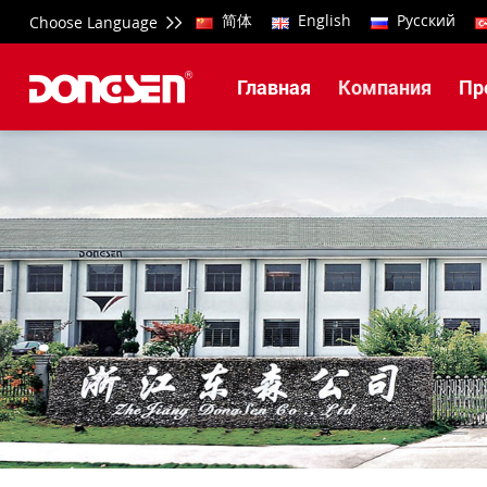
简体
English
Русский
Choose Language
Главная
Компания
Пр
Бесщеточная кольцева