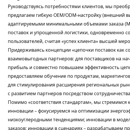
Руководствуясь потребностями клиентов, мы преоб
предлагаем гибкую OEM/ODM-настройку (внешний ви
адаптируемыми минимальными объемами заказа (MOQ
поставок и упрощенной логистики, одновременно с
пользователей, считая «успех клиента» высшей мер
Придерживаясь концепции «цепочки поставок как с
взаимовыгодных партнеров: для поставщиков на на
прибыль и совместно повышаем эффективность цепоч
предоставляем обучение по продуктам, маркетингов
для стимулирования расширения региональных рынк
с развитием партнеров посредством сотрудничества
Помимо «соответствия стандартам», мы стремимся к
инновации – фокусируемся на оптимизации энергоэф
низкоуглеродными тенденциями; инновации в моде
заказов; инновации в сценариях – разрабатываем 