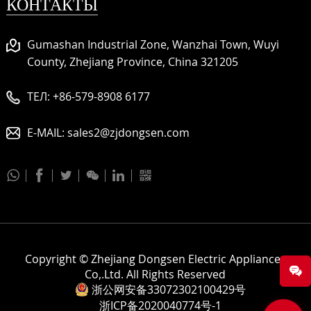
КОНТАКТЫ
Gumashan Industrial Zone, Wanzhai Town, Wuyi
County, Zhejiang Province, China 321205
ТЕЛ:
+86-579-8908 6177
E-MAIL:
sales2@zjdongsen.com






Copyright © Zhejiang Dongsen Electric Appliances
Co,.Ltd. All Rights Reserved
浙公网安备33072302100429号
浙ICP备2020040774号-1